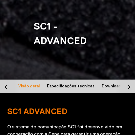
SC1 -
ADVANCED
C
Visão geral
Especificações técnicas
Downloads
SC1 ADVANCED
O sistema de comunicação SC1 foi desenvolvido em
cooperação com a Sena para garantir uma operação