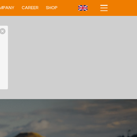
MPANY
CAREER
SHOP